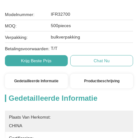
IFR32700
Modelnummer:
500pieces
MOQ:
bulkverpakking
Verpakking:
T/T
Betalingsvoorwaarden:
Krijg Beste Prijs
Chat Nu
Gedetailleerde Informatie
Productbeschrijving
Gedetailleerde Informatie
Plaats Van Herkomst:
CHINA