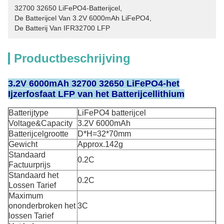
32700 32650 LiFePO4-Batterijcel
, 
De Batterijcel Van 3.2V 6000mAh LiFePO4
, 
De Batterij Van IFR32700 LFP
Productbeschrijving
3.2V 6000mAh 32700 32650 LiFePO4-het
Ijzerfosfaat LFP van het Batterijcellithium
Batterijtype
LiFePO4 batterijcel
Voltage&Capacity
3.2V 6000mAh
Batterijcelgrootte
D*H=32*70mm
Gewicht
Approx.142g
Standaard
0.2C
Factuurprijs
Standaard het
0.2C
Lossen Tarief
Maximum
ononderbroken het
3C
lossen Tarief