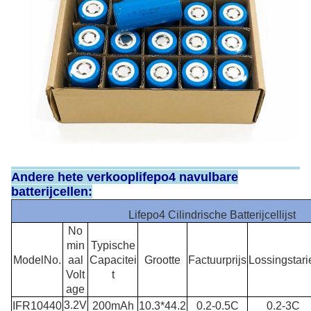
Andere hete verkooplifepo4 navulbare
batterijcellen:
Lifepo4 Cilindrische Batterijcellijst
No
min
Typische
ModelNo.
aal
Capacitei
Grootte
Factuurprijs
Lossingstari
Volt
t
age
3.2V
IFR10440
200mAh
10.3*44.2
0.2-0.5C
0.2-3C