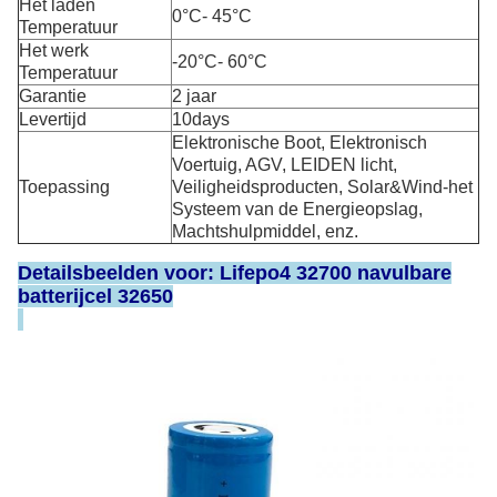
Het laden
0°C- 45°C
Temperatuur
Het werk
-20°C- 60°C
Temperatuur
Garantie
2 jaar
Levertijd
10days
Elektronische Boot, Elektronisch
Voertuig, AGV, LEIDEN licht,
Toepassing
Veiligheidsproducten, Solar&Wind-het
Systeem van de Energieopslag,
Machtshulpmiddel, enz.
Detailsbeelden voor: Lifepo4 32700 navulbare
batterijcel 32650