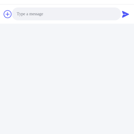
Photo
Taggen:
Video Call
De Batterijcel Van 3.2V 3300mAh LiFePO4
Audio Call
Zonne 32700 Lifepo4-Cellen
De Batterijcel Van IFR 32650 LiFePO4
Snel contact