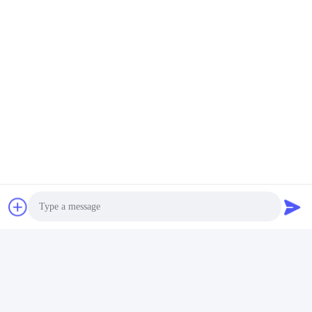
Onderzoek & Ontwikkeling
Ervaren R&D-team met meer dan 60 ingenieurs en
geavanceerde apparatuur om OEM- en ODM-vereisten te
ondersteunen.
Kwaliteitscontrole
Photo