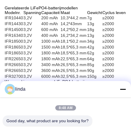
Gerelateerde LiFePO4-batterijmodellen
Modelnr.
Spanning
Capaciteit
Maat
Gewicht
Cyclus leven
IFR10440
3,2V
200 mAh
10,3*44,2 mm
7g
≥2000
IFR14430
3,2V
400 mAh
14,2*43mm
13g
≥2000
IFR14500
3,2V
600 mAh
14,2*50,2 mm
18g
≥2000
IFR16340
3,2V
400 mAh
16,2*34,2 mm
13g
≥2000
IFR18500
3,2V
1000 mAh
18,1*50,2 mm
34g
≥2000
IFR18650
3,2V
1500 mAh
18,5*65,3 mm
42g
≥2000
IFR18650
3,2V
1800 mAh
18,5*65,3 mm
62g
≥2000
IFR22650
3,2V
1800 mAh
22,5*65,3 mm
64g
≥2000
IFR26650
3,2V
3400 mAh
26,5*65,3 mm
85g
≥2000
IFR26650
3,2V
3600 mAh
26,5*65,3 mm
90g
≥2000
IFR32700
3,2V
6000 mAh
32,5*65,3 mm
150g
≥2000
Waarom kiezen voor onze LiFePO4-batterijen
Geavanceerde technologie
linda
Toepasbaarheid onder alle weersomstandigheden (-30°C
tot 60°C)
Zeer veilig batterijontwerp met geavanceerde elektrolyt- en
8:48 AM
afscheidertechnologie
Uitgebreide batterijvariëteit, waaronder cilindrische,
Good day, what product are you looking for?
polymeer-, LiFePO4- en aangepaste batterijpakketten