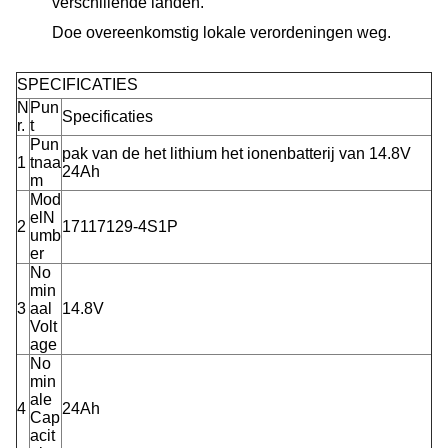
verschillende landen.
Doe overeenkomstig lokale verordeningen weg.
SPECIFICATIES
N
Pun
Specificaties
r.
t
Pun
pak van de het lithium het ionenbatterij van 14.8V
1
tnaa
24Ah
m
Mod
elN
2
17117129-4S1P
umb
er
No
min
3
aal
14.8V
Volt
age
No
min
ale
4
24Ah
Cap
acit