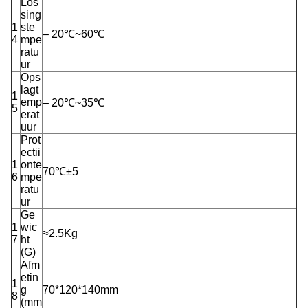
Los
sing
1
ste
– 20℃~60℃
4
mpe
ratu
ur
Ops
lagt
1
emp
– 20℃~35℃
5
erat
uur
Prot
ectii
1
onte
70℃±5
6
mpe
ratu
ur
Ge
1
wic
≈2.5Kg
7
ht
(G)
Afm
etin
1
g
70*120*140mm
8
(mm