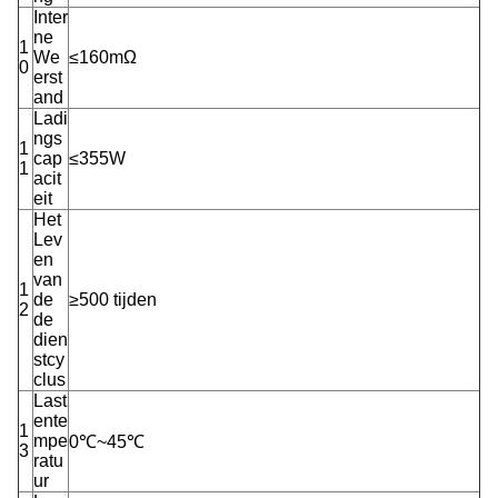
Inter
ne
1
We
≤160mΩ
0
erst
and
Ladi
ngs
1
cap
≤355W
1
acit
eit
Het
Lev
en
van
1
de
≥500 tijden
2
de
dien
stcy
clus
Last
ente
1
mpe
0℃~45℃
3
ratu
ur