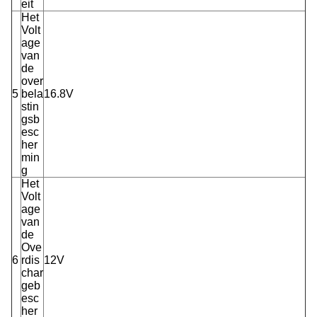
eit
Het
Volt
age
van
de
over
5
bela
16.8V
stin
gsb
esc
her
min
g
Het
Volt
age
van
de
Ove
6
rdis
12V
char
geb
esc
her