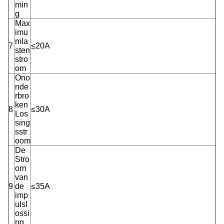
min
g
Max
imu
mla
7
≤20A
sten
stro
om
Ono
nde
rbro
ken
8
≤30A
Los
sing
sstr
oom
De
Stro
om
van
9
de
≤35A
imp
ulsl
ossi
ng