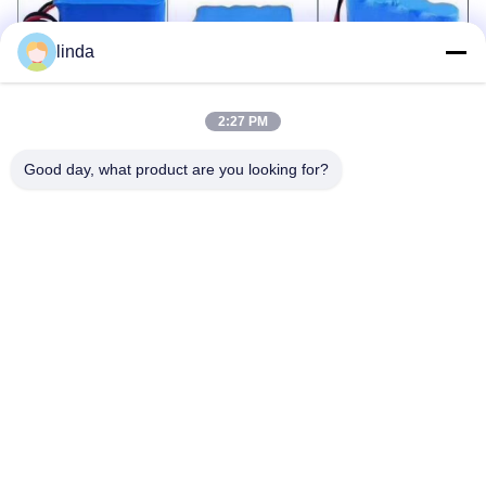
linda
2:27 PM
Waarom ons kies:
Good day, what product are you looking for?
Technologie
Toepasselijkheid voor alle weersomstandigheden (-
30~60℃)
De hoogst veilige technologie van het batterijontwerp
met de nieuwste elektrolyt en separatortechnologie
applie
Volledige Dekking van Batterijverscheidenheid:
Lithium ionen Cilindrische batterij, de batterij van het
lithiumpolymeer, LiFePO4-batterij, het pak van de
Zonne-energieaccu, vierkante aluminiumshell,
Primaire Batterij, enz.
R&D
Ervaren R&D-team met meer dan 60 ingenieurs en