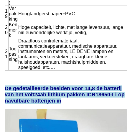
)
Ver
1
pak
Hooglandgerst paper+PVC
9
king
Ken
2
Hoge capaciteit, lichte, met lange levensuur, lange
mer
0
milieuvriendelijke werktijd, veilig,
k
Draadloos controlemateriaal,
communicatieapparatuur, medische apparatuur,
Toe
2
instrumenten en meters, LEIDENE lampen en
pas
1
lantaarns, verkeersteken, draagbare kleine
sing
huishoudapparaten, machtshulpmiddelen,
speelgoed, etc….
De gedetailleerde beelden voor 14,8 de batterij
van het volt24ah lithium pakken ICR18650-Li op
navulbare batterijen in