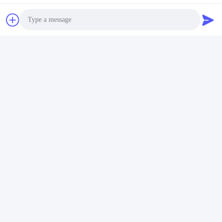
gevorderd materiaal om OEM en ODM vereisten te
steunen.
Photo
Video Call
Audio Call
Kwaliteitscontrole