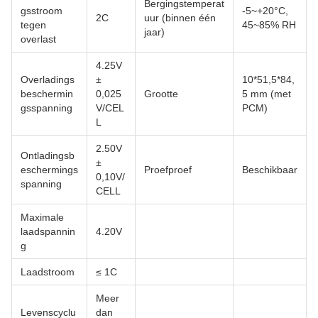
Bergingstemperat
gsstroom
-5~+20°C,
2C
uur (binnen één
tegen
45~85% RH
jaar)
overlast
4.25V
Overladings
±
10*51,5*84,
beschermin
0,025
Grootte
5 mm (met
gsspanning
V/CEL
PCM)
L
2.50V
Ontladingsb
±
eschermings
Proefproef
Beschikbaar
0,10V/
spanning
CELL
Maximale
laadspannin
4.20V
g
Laadstroom
≤ 1C
Meer
Levenscyclu
dan