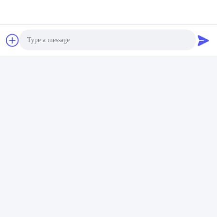
Photo
Certificeringen
Video Call
CE
RoHS
BIS
KC
CB
UL
MSDS
UN38.3
Audio Call
IEC 62133