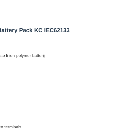
Battery Pack KC IEC62133
 li-ion-polymer batterij
en terminals