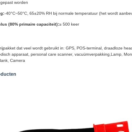
gepast worden
g:
-40°C~50°C, 65±20% RH bij normale temperatuur (het wordt aanbe
lus (80% primaire capaciteit):
≥ 500 keer
rijpakket dat veel wordt gebruikt in: GPS, POS-terminal, draadloze he
disch apparaat, personal care scanner, vacuümverpakking,Lamp, Moni
Bank, Camera
oducten