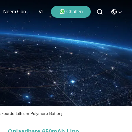
Neem Contact Met Ons Op
Vr
Chatten
eurde Lithium Polymere Batterij
Oplaadbare 650mAh Lipo