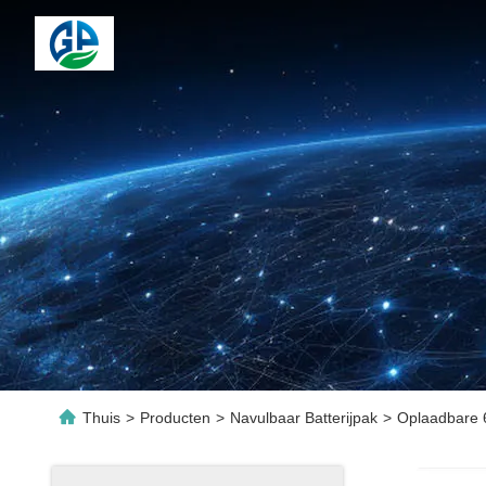
Thuis
>
Producten
>
Navulbaar Batterijpak
>
Oplaadbare 