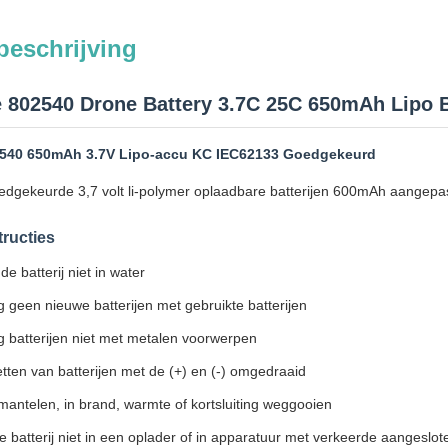
beschrijving
 802540 Drone Battery 3.7C 25C 650mAh Lipo 
540 650mAh 3.7V Lipo-accu KC IEC62133 Goedgekeurd
gekeurde 3,7 volt li-polymer oplaadbare batterijen 600mAh aangepaste
tructies
e batterij niet in water
 geen nieuwe batterijen met gebruikte batterijen
 batterijen niet met metalen voorwerpen
etten van batterijen met de (+) en (-) omgedraaid
mantelen, in brand, warmte of kortsluiting weggooien
e batterij niet in een oplader of in apparatuur met verkeerde aangeslot