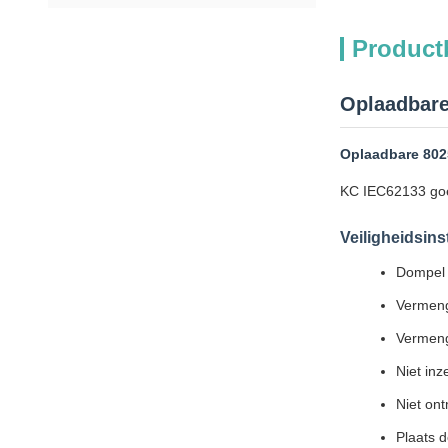
Product
Oplaadbare
Oplaadbare 802
KC IEC62133 goed
Veiligheidsins
Dompel d
Vermeng
Vermeng
Niet inz
Niet ont
Plaats d