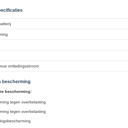
ecificaties
tterij
ning
inue ontladingsstroom
 bescherming
re bescherming:
ming tegen overbelasting
ming tegen overbelasting
itingsbescherming