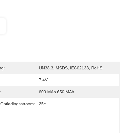
ng:
UN38.3, MSDS, IEC62133, RoHS
7,4V
:
600 MAh 650 MAh
Ontladingsstroom:
25c