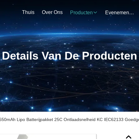
Thuis
Over Ons
Producten
Evenementen
Details Van De Producten
650mAh Lipo Batterijpakket 25C Ontlaadsnelheid KC IEC62133 Goedgek