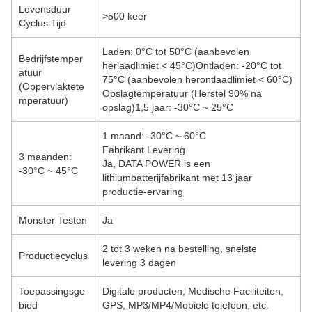
Levensduur
>500 keer
Cyclus Tijd
Laden: 0°C tot 50°C (aanbevolen
Bedrijfstemper
herlaadlimiet < 45°C)Ontladen: -20°C tot
atuur
75°C (aanbevolen herontlaadlimiet < 60°C)
(Oppervlaktete
Opslagtemperatuur (Herstel 90% na
mperatuur)
opslag)1,5 jaar: -30°C ~ 25°C
1 maand: -30°C ~ 60°C
Fabrikant Levering
3 maanden:
Ja, DATA POWER is een
-30°C ~ 45°C
lithiumbatterijfabrikant met 13 jaar
productie-ervaring
Monster Testen
Ja
2 tot 3 weken na bestelling, snelste
Productiecyclus
levering 3 dagen
Toepassingsge
Digitale producten, Medische Faciliteiten,
bied
GPS, MP3/MP4/Mobiele telefoon, etc.