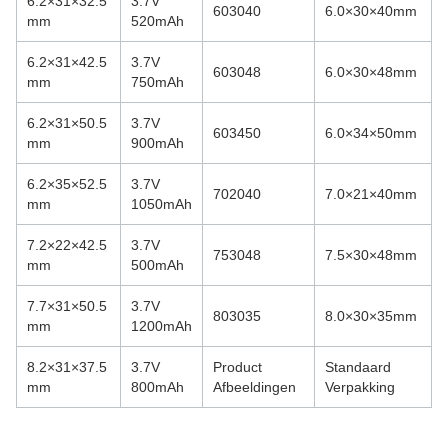
6.2×31×32.5
3.7V
603040
6.0×30×40mm
mm
520mAh
6.2×31×42.5
3.7V
603048
6.0×30×48mm
mm
750mAh
6.2×31×50.5
3.7V
603450
6.0×34×50mm
mm
900mAh
6.2×35×52.5
3.7V
702040
7.0×21×40mm
mm
1050mAh
7.2×22×42.5
3.7V
753048
7.5×30×48mm
mm
500mAh
7.7×31×50.5
3.7V
803035
8.0×30×35mm
mm
1200mAh
8.2×31×37.5
3.7V
Product
Standaard
mm
800mAh
Afbeeldingen
Verpakking