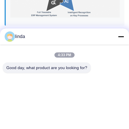
linda
Certificaten
CE, RoHs, BIS, KC, CB, UL, MSDS, UN38.3, IEC61233
gecertificeerd.
4:33 PM
Good day, what product are you looking for?