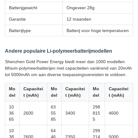
Batterijgewicht
Ongeveer 28g
Garantie
12 maanden
Batterijtype
Batterij voor hoge temperaturen
Andere populaire Li-polymeerbatterijmodellen
Shenzhen Gold Power Energy biedt meer dan 1000 modellen
lithium-polymeerbatterijen met capaciteiten variërend van 20mAh
tot 5000mAh om aan diverse toepassingsvereisten te voldoen.
Mo
Capacitei
Mo
Capacitei
Mo
Capacitei
del
t (mAh)
del
t (mAh)
del
t (mAh)
10
63
298
36
2600
55
3400
815
4600
65
85
5
10
64
299
38
2600
46
2350
214
5000