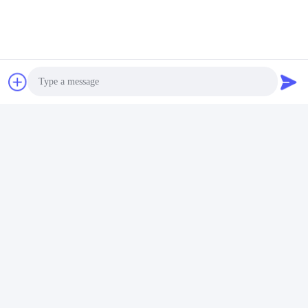
Fabrieksrondleiding
Shenzhen Gold Power Energy Co., Ltd is een van de
toonaangevende batterijleveranciers in China. Sinds 2001
leveren we diverse batterijen, waaronder Li-polymeerbatterijen,
lithium-ionbatterijen, LiFePO4-batterijen en aangepaste
Photo
batterijpakketten.
Video Call
Audio Call