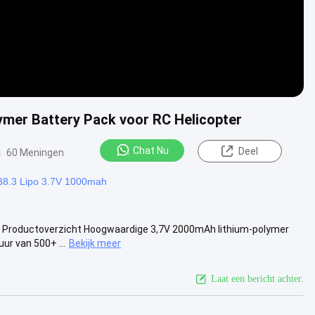
ymer Battery Pack voor RC Helicopter
Chat Nu
Deel
60 Meningen
N38.3 Lipo 3.7V 1000mah
r Productoverzicht Hoogwaardige 3,7V 2000mAh lithium-polymer
ur van 500+ ...
Bekijk meer
Laat een bericht achter.