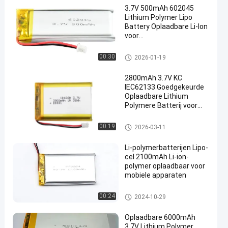
3.7V 500mAh 602045
Lithium Polymer Lipo
Battery Oplaadbare Li-Ion
voor
schoonheidsapparaten
De Batterijpak van het lithiump
00:30
2026-01-19
olymeer
2800mAh 3.7V KC
IEC62133 Goedgekeurde
Oplaadbare Lithium
Polymere Batterij voor
Gehoorapparaat
De Batterijpak van het lithiump
00:19
2026-03-11
olymeer
Li-polymerbatterijen Lipo-
cel 2100mAh Li-ion-
polymer oplaadbaar voor
mobiele apparaten
De Batterijpak van het lithiump
00:24
2024-10-29
olymeer
Oplaadbare 6000mAh
3.7V Lithium Polymer