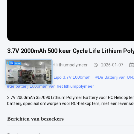
3.7V 2000mAh 500 keer Cycle Life Lithium Pol
De Batterijpak van het lithiumpolymeer
2026-01-07
#
523450 de Batterij van Lipo 3.7V 1000mah
#
De Batterij van U
#
de batterij 1000mah van het lithiumpolymeer
3.7V 2000mAh 357090 Lithium Polymer Battery voor RC Helicopte
batterij, speciaal ontworpen voor RC-helikopters, met een levensdu
Berichten van bezoekers