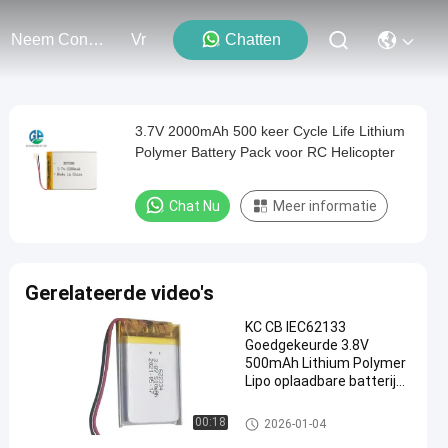
Neem Contact Met Ons Op
Vr
Chatten
3.7V 2000mAh 500 keer Cycle Life Lithium
Polymer Battery Pack voor RC Helicopter
Chat Nu
Meer informatie
Gerelateerde video's
KC CB IEC62133
Goedgekeurde 3.8V
500mAh Lithium Polymer
Lipo oplaadbare batterij
voor
schoonheidsapparatuur
De Batterijpak van het lithiump
00:18
2026-01-04
olymeer