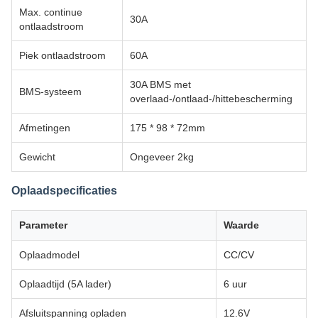
Max. continue
30A
ontlaadstroom
Piek ontlaadstroom
60A
30A BMS met
BMS-systeem
overlaad-/ontlaad-/hittebescherming
Afmetingen
175 * 98 * 72mm
Gewicht
Ongeveer 2kg
Oplaadspecificaties
Parameter
Waarde
Oplaadmodel
CC/CV
Oplaadtijd (5A lader)
6 uur
Afsluitspanning opladen
12.6V