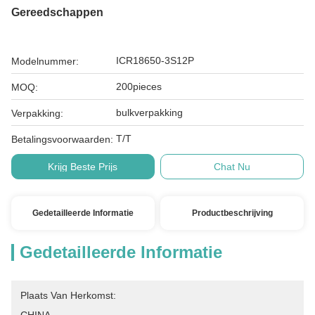
Gereedschappen
ICR18650-3S12P
Modelnummer:
200pieces
MOQ:
bulkverpakking
Verpakking:
T/T
Betalingsvoorwaarden:
Krijg Beste Prijs
Chat Nu
Gedetailleerde Informatie
Productbeschrijving
Gedetailleerde Informatie
Plaats Van Herkomst: