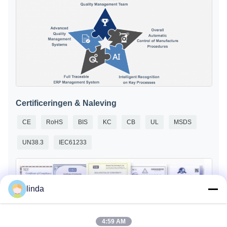
Certificeringen & Naleving
CE
RoHS
BIS
KC
CB
UL
MSDS
UN38.3
IEC61233
linda
4:59 AM