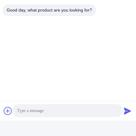
Good day, what product are you looking for?
Uitstekende productie
Shenzhen Gold Power Energy Co., Ltd - Toonaangevende
batterijleverancier sinds 2001, gespecialiseerd in Li-
polymeer, lithium-ion, LiFePO4-batterijen en op maat
gemaakte batterijpakketten.