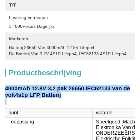
T/T
Levering Vermogen:
3 ' 000Pieces Dagelijks
Markeren:
Batterij 26650 Van 4000mAh 12.8V Lifepo4
, 
De Batterij Van 3.2V 4S1P Lifepo4
, 
IEC62133 4S1P Lifepo4
Productbeschrijving
4000mAh 12.8V 3,2 pak 26650 IEC62133 van de
volt4s1p LFP Batterij
punt
waarde
Toepassing
Speelgoed, Machtsh
Elektronika Van de
ONDERZEEËRS, Elek
Elektrische Folklifts