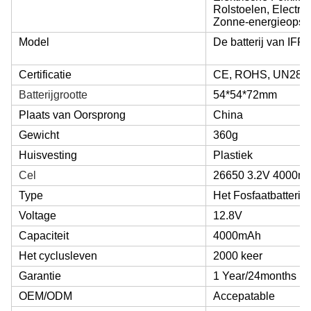
Rolstoelen, Electr
Zonne-energieopsla
Model
De batterij van IF
Certificatie
CE, ROHS, UN28.3
Batterijgrootte
54*54*72mm
Plaats van Oorsprong
China
Gewicht
360g
Huisvesting
Plastiek
Cel
26650 3.2V 4000m
Type
Het Fosfaatbatterij v
Voltage
12.8V
Capaciteit
4000mAh
Het cyclusleven
2000 keer
Garantie
1 Year/24months
OEM/ODM
Accepatable