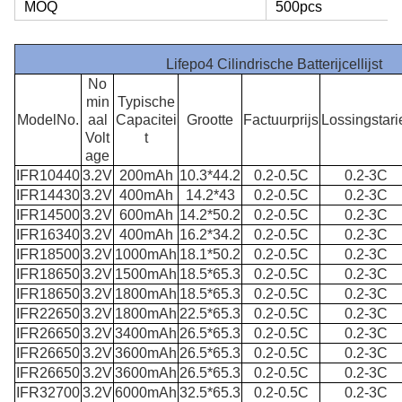
MOQ
500pcs
Lifepo4 Cilindrische Batterijcellijst
No
min
Typische
ModelNo.
aal
Capacitei
Grootte
Factuurprijs
Lossingstari
Volt
t
age
IFR10440
3.2V
200mAh
10.3*44.2
0.2-0.5C
0.2-3C
IFR14430
3.2V
400mAh
14.2*43
0.2-0.5C
0.2-3C
IFR14500
3.2V
600mAh
14.2*50.2
0.2-0.5C
0.2-3C
IFR16340
3.2V
400mAh
16.2*34.2
0.2-0.5C
0.2-3C
IFR18500
3.2V
1000mAh
18.1*50.2
0.2-0.5C
0.2-3C
IFR18650
3.2V
1500mAh
18.5*65.3
0.2-0.5C
0.2-3C
IFR18650
3.2V
1800mAh
18.5*65.3
0.2-0.5C
0.2-3C
IFR22650
3.2V
1800mAh
22.5*65.3
0.2-0.5C
0.2-3C
IFR26650
3.2V
3400mAh
26.5*65.3
0.2-0.5C
0.2-3C
IFR26650
3.2V
3600mAh
26.5*65.3
0.2-0.5C
0.2-3C
IFR26650
3.2V
3600mAh
26.5*65.3
0.2-0.5C
0.2-3C
IFR32700
3.2V
6000mAh
32.5*65.3
0.2-0.5C
0.2-3C