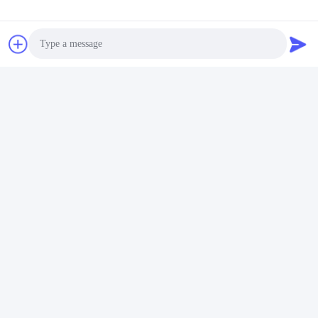
Fabrieksreis:
Co. van Eenergy van de Shenzhen is Gouden Macht, Ltd
één van de belangrijke batterijleveranciers in China.
Wij zijn begonnen om diverse batterijen met inbegrip van
Photo
Li-polymeerbatterij, Lithium ionenbatterij, LiFePO4-batterij
aan te bieden,
Video Call
en aangepast batterijpak sinds 2001.
Audio Call