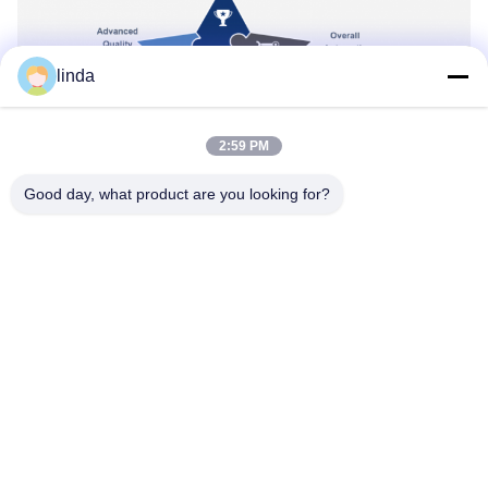
linda
2:59 PM
Good day, what product are you looking for?
CERTIFICAAT-CE
, ROHS, BIB, KC, CITIZENS BAND,
UL, MSDS, UN38.3, GEDIPLOMEERDE IEC61233.