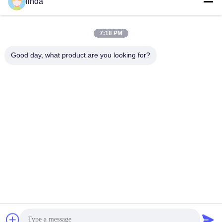
linda
7:18 PM
Certificeringen
CE, RoHs, BIS, KC, CB, UL, MSDS, UN38.3, IEC61233
Good day, what product are you looking for?
gecertificeerd