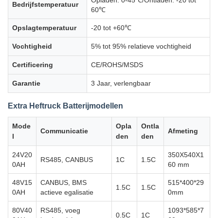
Opladen: 0-45℃/Ontladen: -20 tot
Bedrijfstemperatuur
60℃
Opslagtemperatuur
-20 tot +60℃
Vochtigheid
5% tot 95% relatieve vochtigheid
Certificering
CE/ROHS/MSDS
Garantie
3 Jaar, verlengbaar
Extra Heftruck Batterijmodellen
Mode
Opla
Ontla
Communicatie
Afmeting
l
den
den
24V20
350X540X1
RS485, CANBUS
1C
1.5C
0AH
60 mm
48V15
CANBUS, BMS
515*400*29
1.5C
1.5C
0AH
actieve egalisatie
0mm
80V40
RS485, voeg
1093*585*7
0.5C
1C