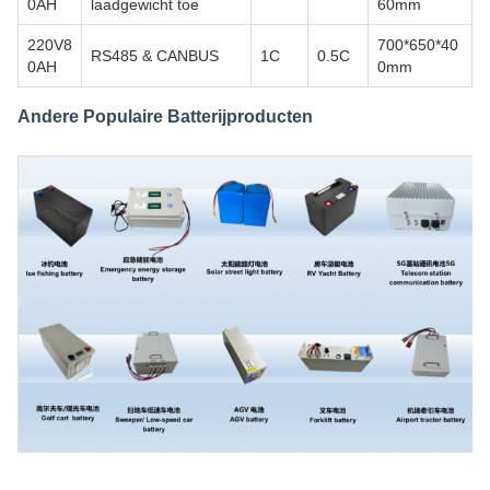
0AH
laadgewicht toe
60mm
220V8
700*650*40
RS485 & CANBUS
1C
0.5C
0AH
0mm
Andere Populaire Batterijproducten