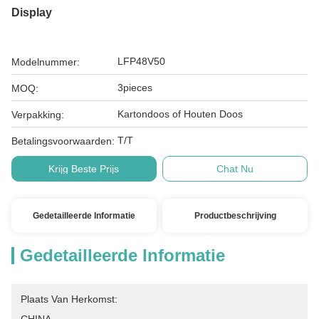
Display
LFP48V50
Modelnummer:
3pieces
MOQ:
Kartondoos of Houten Doos
Verpakking:
T/T
Betalingsvoorwaarden:
Krijg Beste Prijs
Chat Nu
Gedetailleerde Informatie
Productbeschrijving
Gedetailleerde Informatie
Plaats Van Herkomst: