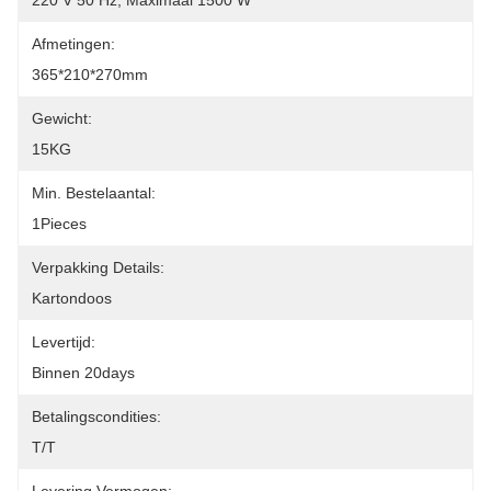
220 V 50 Hz, Maximaal 1500 W
Afmetingen:
365*210*270mm
Gewicht:
15KG
Min. Bestelaantal:
1Pieces
Verpakking Details:
Kartondoos
Levertijd:
Binnen 20days
Betalingscondities:
T/T