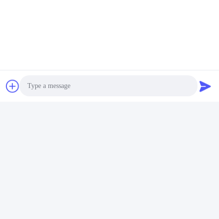
Fabrieksrondleiding
Photo
Shenzhen Gold Power Energy Co., Ltd is een van de
Video Call
toonaangevende batterijleveranciers in China. We bieden sinds
2001 diverse batterijen aan, waaronder Li polymeer batterij,
Audio Call
Lithium-ion batterij, LiFePO4 batterij en aangepaste
batterijpakketten.