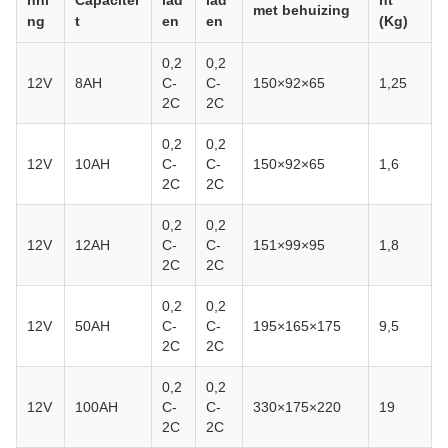
met behuizing
ng
t
en
en
(Kg)
0,2
0,2
12V
8AH
C-
C-
150×92×65
1,25
2C
2C
0,2
0,2
12V
10AH
C-
C-
150×92×65
1,6
2C
2C
0,2
0,2
12V
12AH
C-
C-
151×99×95
1,8
2C
2C
0,2
0,2
12V
50AH
C-
C-
195×165×175
9,5
2C
2C
0,2
0,2
12V
100AH
C-
C-
330×175×220
19
2C
2C