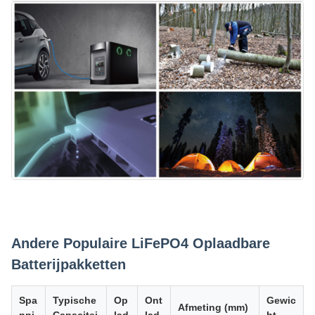
Andere Populaire LiFePO4 Oplaadbare
Batterijpakketten
Spa
Typische
Op
Ont
Gewic
Afmeting (mm)
nni
Capacitei
lad
lad
ht