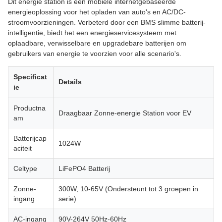
Dit energie station is een mobiele internetgebaseerde
energieoplossing voor het opladen van auto's en AC/DC-
stroomvoorzieningen. Verbeterd door een BMS slimme batterij-
intelligentie, biedt het een energieservicesysteem met
oplaadbare, verwisselbare en upgradebare batterijen om
gebruikers van energie te voorzien voor alle scenario's.
Specificat
Details
ie
Productna
Draagbaar Zonne-energie Station voor EV
am
Batterijcap
1024W
aciteit
Celtype
LiFePO4 Batterij
Zonne-
300W, 10-65V (Ondersteunt tot 3 groepen in
ingang
serie)
AC-ingang
90V-264V 50Hz-60Hz