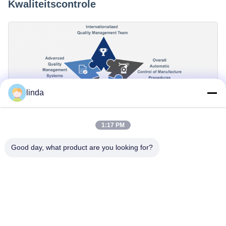
Kwaliteitscontrole
linda
1:17 PM
Certificaten
Good day, what product are you looking for?
CE, RoHs, BIS, KC, CB, UL, MSDS, UN38.3, IEC61233
gecertificeerd.