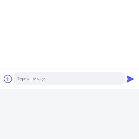
CERTIFICAAT-CE
, ROHS, BIB, KC, CITIZENS BAND,
UL, MSDS, UN38.3, GEDIPLOMEERDE IEC61233.
Photo
Video Call
Fabrieksreis: