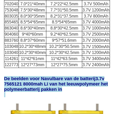
702040
7.0*21*40mm
7.2*22*42.5mm
3.7V 500mAh
753048
7.5*30*48mm
7.7*31*50.5mm
3.7V 1200mAh
803035
8.0*30*35mm
8.2*31*37.5mm
3.7V 800mAh
855465
8.5*54*65mm
8.5*54*65mm
3.7V 4000mAh
863040
8.6*30*40mm
8.8*30*42.5mm
3.7V 1000mAh
904060
9*40*60mm
9.2*40*62.5mm
3.7V 2500mAh
883760
8.8*37*60mm
9*57*51.6mm
3.7V 2000mAh
103048
10.2*30*48mm
10.2*30*50.5mm
3.7V 1500mAh
103040
10.2*30*40mm
10.2*30*42.5mm
3.7V 1200mAh
114261
11*42*61mm
11*42*63.5mm
3.7V 3400mAh
122773
12*27*73mm
12*27*75.5mm
3.7V 2400mAh
De beelden voor Navulbare van de batterij3.7v
7565121 8000mah Li van het leeuwpolymeer het
polymeerbatterij pakken in