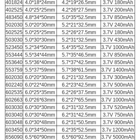
401824
4.0*18*24mm
4.2*19*26.5mm
3.7V 180mAh
402525
4.0*25*25mm
4.2*26*27.5mm
3.7V 200mAh
483450
4.8*34*50mm
5.0*35*52.5mm
3.7V 850mAh
502030
5.0*20*30mm
5.2*21*32.5mm
3.7V 240mAh
502525
5.0*25*25mm
5.2*26*27.5mm
3.7V 180mAh
503030
5.0*30*30mm
5.2*31*32.5mm
3.7V 430mAh
523450
5.2*34*50mm
5.4*35*52.5mm
3.7V 1000mAh
553444
5.5*34*44mm
5.7*35*46.5mm
3.7V 850mAh
553640
5.5*36*40mm
5.7*37*42.5mm
3.7V 850mAh
553759
5.5*37*59mm
5.7*38*61.5mm
3.7V 1400mAh
602030
6.0*20*30mm
6.2*21*32.5mm
3.7V 300mAh
602240
6.0*22*40mm
6.2*23*42.5mm
3.7V 500mAh
602535
6.0*25*35mm
6.2*26*37.5mm
3.7V 500mAh
602663
6.0*26*63mm
6.2*27*65.5mm
3.7V 1000mAh
603030
6.0*30*30mm
6.2*31*32.5mm
3.7V 520mAh
603040
6.0*30*40mm
6.2*31*42.5mm
3.7V 750mAh
603048
6.0*30*48mm
6.2*31*50.5mm
3.7V 900mAh
603450
6.0*34*50mm
6.2*35*52.5mm
3.7v 1200mAh
656090
6.5*60*90mm
6.5*60*92.5mm
3.7V 5000mAh