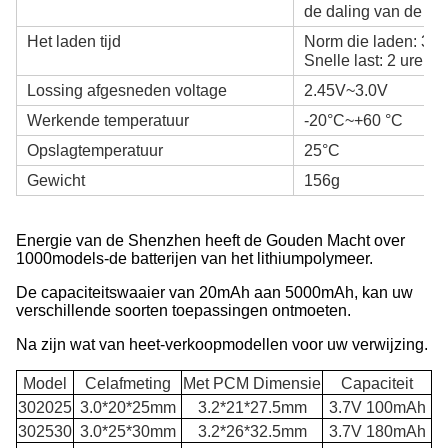
de daling van de la
Het laden tijd
Norm die laden: 3,0 
Snelle last: 2 uren (
Lossing afgesneden voltage
2.45V~3.0V
Werkende temperatuur
-20°C~+60 °C
Opslagtemperatuur
25°C
Gewicht
156g
Energie van de Shenzhen heeft de Gouden Macht over
1000models-de batterijen van het lithiumpolymeer.
De capaciteitswaaier van 20mAh aan 5000mAh, kan uw
verschillende soorten toepassingen ontmoeten.
Na zijn wat van heet-verkoopmodellen voor uw verwijzing.
Model
Celafmeting
Met PCM Dimensie
Capaciteit
302025
3.0*20*25mm
3.2*21*27.5mm
3.7V 100mAh
302530
3.0*25*30mm
3.2*26*32.5mm
3.7V 180mAh