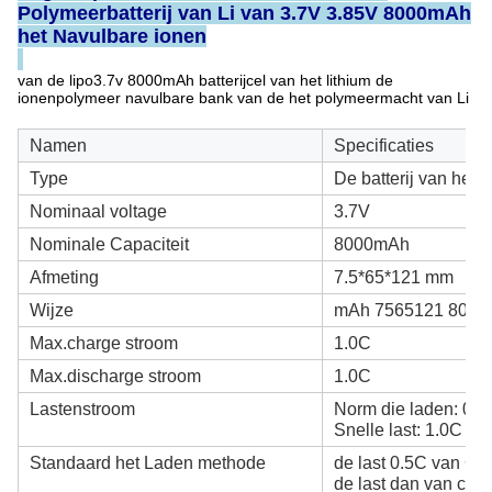
Polymeerbatterij van Li van 3.7V 3.85V 8000mAh
het Navulbare ionen
van de lipo3.7v 8000mAh batterijcel van het lithium de
ionenpolymeer navulbare bank van de het polymeermacht van Li
Namen
Specificaties
Type
De batterij van het 
Nominaal voltage
3.7V
Nominale Capaciteit
8000mAh
Afmeting
7.5*65*121 mm
Wijze
mAh 7565121 8000
Max.charge stroom
1.0C
Max.discharge stroom
1.0C
Lastenstroom
Norm die laden: 0.5
Snelle last: 1.0C
Standaard het Laden methode
de last 0.5C van CC
de last dan van cv (