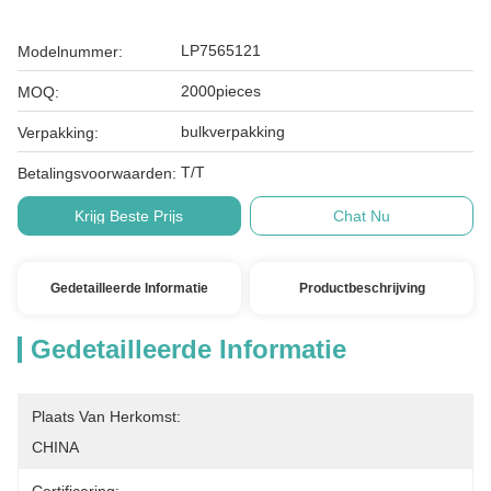
LP7565121
Modelnummer:
2000pieces
MOQ:
bulkverpakking
Verpakking:
T/T
Betalingsvoorwaarden:
Krijg Beste Prijs
Chat Nu
Gedetailleerde Informatie
Productbeschrijving
Gedetailleerde Informatie
Plaats Van Herkomst:
CHINA