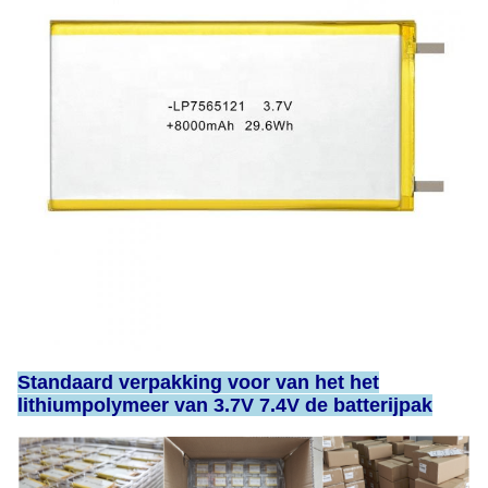
Standaard verpakking voor van het het
lithiumpolymeer van 3.7V 7.4V de batterijpak