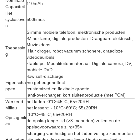
Nominale
110mAh
Capaciteit
Het
cyclusleve
500times
n
Slimme mobiele telefoon, elektronische producten
⋅Miner lamp, digitale producten. Draagbare elektrisch,
Muziekdoos
Toepassin
⋅Hair droger, robot vacumm schonere, draadloze
g
videodeurbels
⋅Tabletpc, Modaliteitenmateriaal: Digitale camera, DV,
mobiele DVD
⋅low self-discharge
Eigenscha
⋅no geheugeneffect
ppen
⋅customized en flexibele grootte
⋅anti-overcharger, kort:sluitenproductie (met PCM)
Werkend
het laden: 0°C~45°C; 65±20RH
Milieu
het lossen:: - 10°C~60°C; 65±20RH
-10°C~45°C; 65±20RH
Opslagmili
de opslag lange tijd (>3-maanden) zullen en de
eu
opslagvoorwaarde zijn:<35>
⋅charging van huidig en het laden voltage zou moeten
Het laden
zijn minder dan gespecificeerd in de specificatie.