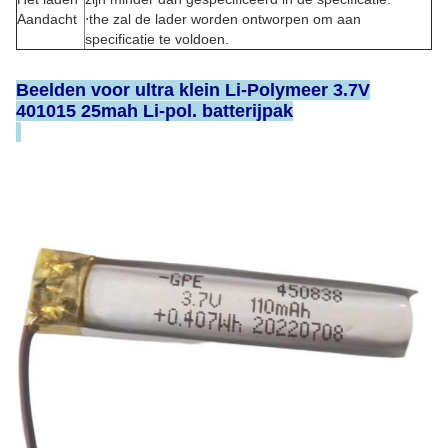
Aandacht
⋅the zal de lader worden ontworpen om aan
specificatie te voldoen.
Beelden voor ultra klein Li-Polymeer 3.7V
401015 25mah Li-pol. batterijpak