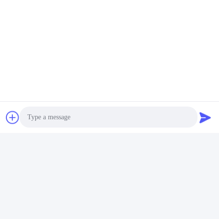
Snel contact
Adres
vloer 11 die, 9, Tianlixin-Industrieterrein,
longxigemeenschap, Longgang-District, Shenzhen 51800,
China bouwen
Telefoon
86-158-1721-0094
E-mail
Photo
linda@szgpebattery.com
Video Call
Audio Call