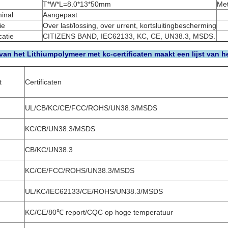
T*W*L=8.0*13*50mm
Me
inal
Aangepast
ie
Over last/lossing, over urrent, kortsluitingbescherming
catie
CITIZENS BAND, IEC62133, KC, CE, UN38.3, MSDS.
 van het Lithiumpolymeer met kc-certificaten maakt een lijst van h
t
Certificaten
UL/CB/KC/CE/FCC/ROHS/UN38.3/MSDS
KC/CB/UN38.3/MSDS
CB/KC/UN38.3
KC/CE/FCC/ROHS/UN38.3/MSDS
UL/KC/IEC62133/CE/ROHS/UN38.3/MSDS
KC/CE/80℃ report/CQC op hoge temperatuur