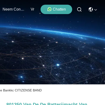
Neem Contact Met Ons Op
Vr
Chatten
et de Bankkc CITIZENSE BAND
801350 Van De De Batterijmacht Van