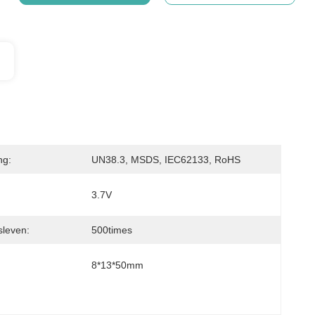
ng:
UN38.3, MSDS, IEC62133, RoHS
3.7V
sleven:
500times
8*13*50mm