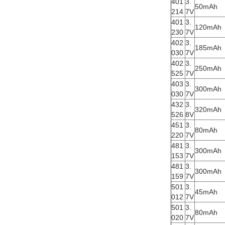
401
3.
50mAh
214
7V
401
3.
120mAh
230
7V
402
3.
185mAh
030
7V
402
3.
250mAh
525
7V
403
3.
300mAh
030
7V
432
3.
320mAh
526
8V
451
3.
80mAh
220
7V
481
3.
300mAh
153
7V
481
3.
300mAh
159
7V
501
3.
45mAh
012
7V
501
3.
80mAh
020
7V