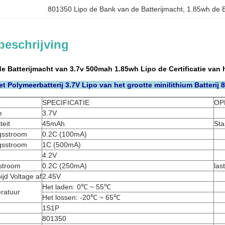
801350 Lipo de Bank van de Batterijmacht
, 
1.85wh de B
beschrijving
e Batterijmacht van 3.7v 500mah 1.85wh Lipo de Certificatie va
et Polymeerbatterij 3.7V Lipo van het grootte minilithium Batteri
SPECIFICATIE
OP
e
3.7V
eit
45mAh
Sta
gsstroom
0.2C (100mA)
gsstroom
1C (500mA)
4.2V
stroom
0.2C (250mA)
las
ijd Voltage af
2.45V
Het laden: 0℃ ~ 55℃
ratuur
Het lossen: -20℃ ~ 65℃
1S1P
801350