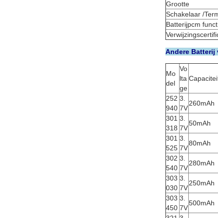
Grootte
Schakelaar /Term
Batterijpcm funct
Verwijzingscertifi
Andere Batterij
Vo
Mo
lta
Capacitei
del
ge
252
3.
260mAh
940
7V
301
3.
50mAh
318
7V
301
3.
80mAh
525
7V
302
3.
280mAh
540
7V
303
3.
250mAh
030
7V
303
3.
500mAh
450
7V