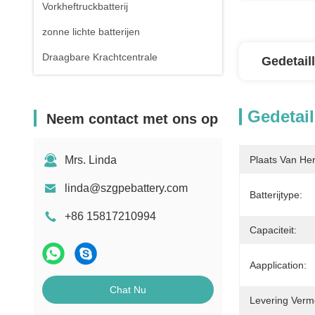
Vorkheftruckbatterij
zonne lichte batterijen
Draagbare Krachtcentrale
Gedetail
Gedetail
Neem contact met ons op
Mrs. Linda
Plaats Van He
linda@szgpebattery.com
Batterijtype:
+86 15817210994
Capaciteit:
Aapplication:
Chat Nu
Levering Verm