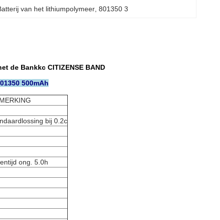
atterij van het lithiumpolymeer
, 
801350 3
n het de Bankkc CITIZENSE BAND
j 801350 500mAh
MERKING
ndaardlossing bij 0.2c
tentijd ong. 5.0h