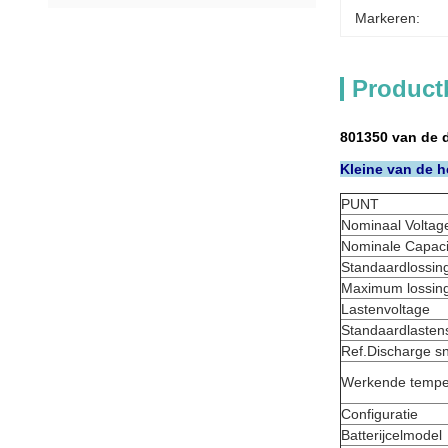
Markeren:
Product
801350 van de d
Kleine van de h
PUNT
Nominaal Voltag
Nominale Capacit
Standaardlossin
Maximum lossin
Lastenvoltage
Standaardlasten
Ref.Discharge sn
Werkende tempe
Configuratie
Batterijcelmodel