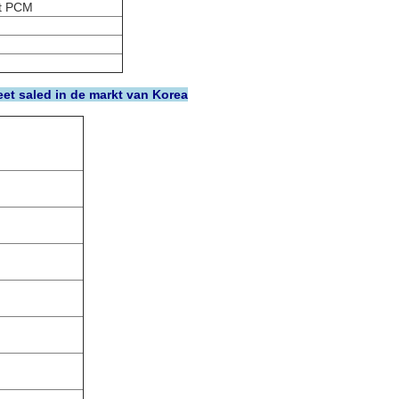
t PCM
eet saled in de markt van Korea