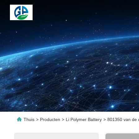
Thuis
>
Producten
>
Li Polymer Battery
>
801350 van de 