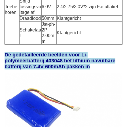
Snijd
Toebe
lossingsvo
6.0V
2.4/2.75/3.0V*2 zijn Facultatief
horen
ltage af
Draadlood
50mm
Klantgericht
Jst-ph-
Schakelaa
2P
Klantgericht
r
2.00m
m
De gedetailleerde beelden voor Li-
polymeerbatterij 403048 het lithium navulbare
batterij van 7.4V 600mAh pakken in