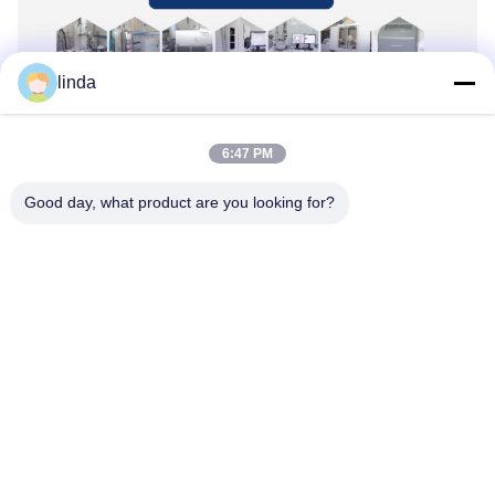
linda
6:47 PM
Good day, what product are you looking for?
CERTIFICAAT-CE
, ROHS, BIB, KC, CITIZENS BAND,
UL, MSDS, UN38.3, GEDIPLOMEERDE IEC61233.