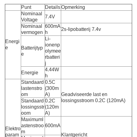
Punt
Details
Opmerking
Nominaal
7.4V
Voltage
Nominaal
600mA
2s-lipobatterij 7.4v
vermogen
h
Li-
Energi
ionenp
e
Batterijtyp
olymee
e
rbatteri
j
4.44W
Energie
h
Standaard
0.5C
lastenstro
(300m
om
A)
Geadviseerde last en
lossingsstroom 0.2C (120mA)
Standaard
0.2C
lossingsstr
(120m
oom
A)
Maximuml
astenstroo
600mA
Elektro
m
param
Klantgericht