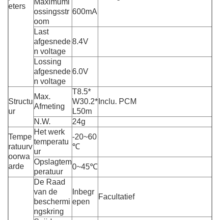
Maximuml
eters
ossingsstr
600mA
oom
Last
afgesnede
8.4V
n voltage
Lossing
afgesnede
6.0V
n voltage
T8.5*
Max.
Structu
W30.2*
Inclu. PCM
Afmeting
ur
L50m
N.W.
24g
Het werk
Tempe
-20~60
temperatu
ratuurv
℃
ur
oorwa
Opslagtem
arde
0~45℃
peratuur
De Raad
van de
Inbegr
Facultatief
beschermi
epen
ngskring