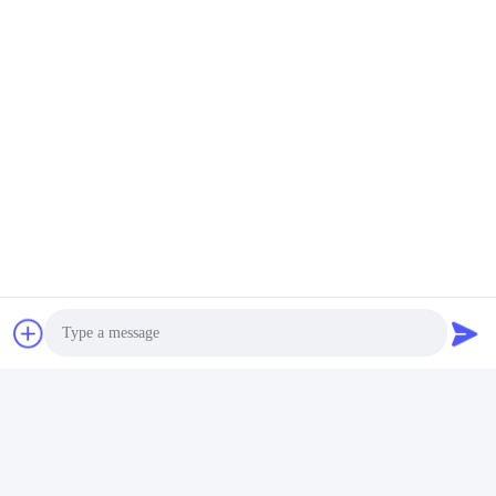
R&D
Ervaren R&D-team met meer dan 60 ingenieurs en
gevorderd materiaal om OEM en ODM vereisten te
steunen.
Kwaliteitscontrole
Photo