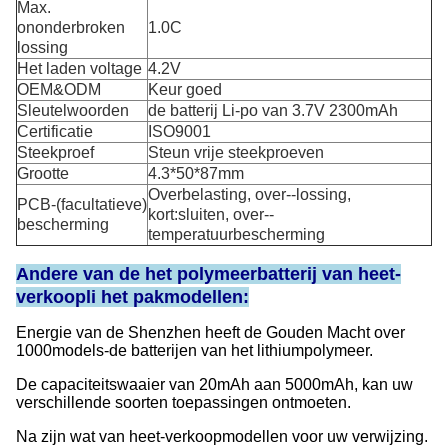
Max.
ononderbroken
1.0C
lossing
Het laden voltage
4.2V
OEM&ODM
Keur goed
Sleutelwoorden
de batterij Li-po van 3.7V 2300mAh
Certificatie
ISO9001
Steekproef
Steun vrije steekproeven
Grootte
4.3*50*87mm
Overbelasting, over--lossing,
PCB-(facultatieve)
kort:sluiten, over--
bescherming
temperatuurbescherming
Andere van de het polymeerbatterij van heet-
verkoopli het pakmodellen:
Energie van de Shenzhen heeft de Gouden Macht over
1000models-de batterijen van het lithiumpolymeer.
De capaciteitswaaier van 20mAh aan 5000mAh, kan uw
verschillende soorten toepassingen ontmoeten.
Na zijn wat van heet-verkoopmodellen voor uw verwijzing.