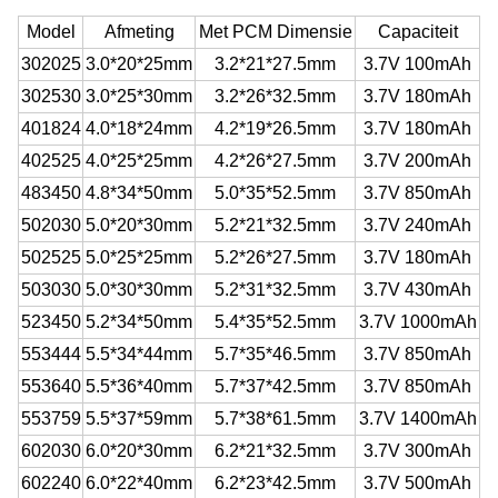
Model
Afmeting
Met PCM Dimensie
Capaciteit
302025
3.0*20*25mm
3.2*21*27.5mm
3.7V 100mAh
302530
3.0*25*30mm
3.2*26*32.5mm
3.7V 180mAh
401824
4.0*18*24mm
4.2*19*26.5mm
3.7V 180mAh
402525
4.0*25*25mm
4.2*26*27.5mm
3.7V 200mAh
483450
4.8*34*50mm
5.0*35*52.5mm
3.7V 850mAh
502030
5.0*20*30mm
5.2*21*32.5mm
3.7V 240mAh
502525
5.0*25*25mm
5.2*26*27.5mm
3.7V 180mAh
503030
5.0*30*30mm
5.2*31*32.5mm
3.7V 430mAh
523450
5.2*34*50mm
5.4*35*52.5mm
3.7V 1000mAh
553444
5.5*34*44mm
5.7*35*46.5mm
3.7V 850mAh
553640
5.5*36*40mm
5.7*37*42.5mm
3.7V 850mAh
553759
5.5*37*59mm
5.7*38*61.5mm
3.7V 1400mAh
602030
6.0*20*30mm
6.2*21*32.5mm
3.7V 300mAh
602240
6.0*22*40mm
6.2*23*42.5mm
3.7V 500mAh