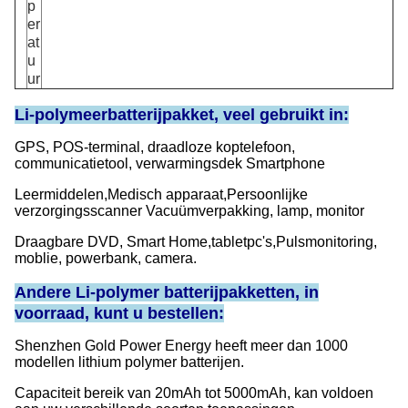
p
er
at
u
ur
Li-polymeerbatterijpakket, veel gebruikt in:
GPS, POS-terminal, draadloze koptelefoon,
communicatietool, verwarmingsdek Smartphone
Leermiddelen,
Medisch apparaat,
Persoonlijke
verzorgingsscanner Vacuümverpakking, lamp, monitor
Draagbare DVD, Smart Home,
tabletpc's,
Pulsmonitoring,
moblie, powerbank, camera.
Andere Li-polymer batterijpakketten, in
voorraad, kunt u bestellen:
Shenzhen Gold Power Energy heeft meer dan 1000
modellen lithium polymer batterijen.
Capaciteit bereik van 20mAh tot 5000mAh, kan voldoen