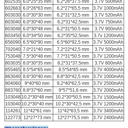
602535
6.0*25*35 mm
6.2*26*37.5 mm
3.7V 500mAh
602663
6.0*26*63 mm
6.2*27*65,5 mm
3.7V 1000mAh
603030
6.0*30*30 mm
6.2*31*32,5 mm
3.7V 520mAh
603040
6.0*30*40 mm
6.2*31*42.5mm
3.7V 750mAh
603048
6.0*30*48 mm
6.2*31*50.5 mm
3.7V 900mAh
603450
6.0*34*50 mm
6.2*35*52.5mm
3.7v 1200mAh
656090
6.5*60*90 mm
6.5*60*92,5 mm
3.7V 5000mAh
702040
7.0*21*40 mm
7.2*22*42,5 mm
3.7V 500mAh
753048
7.5*30*48 mm
7.7*31*50.5 mm
3.7V 1200mAh
803035
8.0*30*35 mm
8.2*31*37.5mm
3.7V 800mAh
855465
8.5*54*65 mm
8.5*54*65 mm
3.7V 4000mAh
863040
8.6*30*40 mm
8.8*30*42,5 mm
3.7V 1000mAh
904060
9*40*60 mm
9.2*40*62,5 mm
3.7V 2500mAh
883760
8.8*37*60 mm
9*57*51,6 mm
3.7V 2000mAh
103048
10.2*30*48 mm
10.2*30*50,5 mm
3.7V 1500mAh
103040
10.2*30*40 mm
10.2*30*42,5 mm
3.7V 1200mAh
114261
11*42*61 mm
11*42*63,5 mm
3.7V 3400mAh
122773
12*27*73 mm
12*27*75,5 mm
3.7V 2400mAh