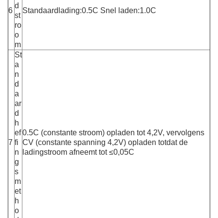
d
6
Standaardlading:0.5C Snel laden:1.0C
st
ro
o
m
St
a
n
d
a
ar
d
h
ef
0.5C (constante stroom) opladen tot 4,2V, vervolgens
7
fi
CV (constante spanning 4,2V) opladen totdat de
n
ladingstroom afneemt tot ≤0,05C
g
s
m
et
h
o