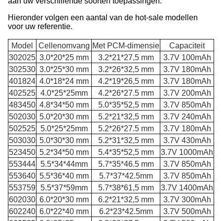
aan uw verschillende soorten toepassingen.
Hieronder volgen een aantal van de hot-sale modellen
voor uw referentie.
Model
Cellenomvang
Met PCM-dimensie
Capaciteit
302025
3.0*20*25 mm
3.2*21*27,5 mm
3.7V 100mAh
302530
3.0*25*30 mm
3.2*26*32,5 mm
3.7V 180mAh
401824
4.0*18*24 mm
4.2*19*26,5 mm
3.7V 180mAh
402525
4.0*25*25mm
4.2*26*27.5 mm
3.7V 200mAh
483450
4.8*34*50 mm
5.0*35*52,5 mm
3.7V 850mAh
502030
5.0*20*30 mm
5.2*21*32,5 mm
3.7V 240mAh
502525
5.0*25*25mm
5.2*26*27.5 mm
3.7V 180mAh
503030
5.0*30*30 mm
5.2*31*32,5 mm
3.7V 430mAh
523450
5.2*34*50 mm
5.4*35*52,5 mm
3.7V 1000mAh
553444
5.5*34*44mm
5.7*35*46.5 mm
3.7V 850mAh
553640
5.5*36*40 mm
5.7*37*42.5mm
3.7V 850mAh
553759
5.5*37*59mm
5.7*38*61,5 mm
3.7V 1400mAh
602030
6.0*20*30 mm
6.2*21*32,5 mm
3.7V 300mAh
602240
6.0*22*40 mm
6.2*23*42.5mm
3.7V 500mAh