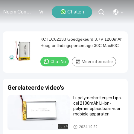
Neem Contact Met Ons Op
Vr
Chatten
KC IEC62133 Goedgekeurd 3.7V 1200mAh
Hoog ontladingspercentage 30C Max60C
Lithium-Ion Polymer Battery Pack
Chat Nu
Meer informatie
Gerelateerde video's
Li-polymerbatterijen Lipo-
cel 2100mAh Li-ion-
polymer oplaadbaar voor
mobiele apparaten
De Batterijpak van het lithiump
00:24
2024-10-29
olymeer