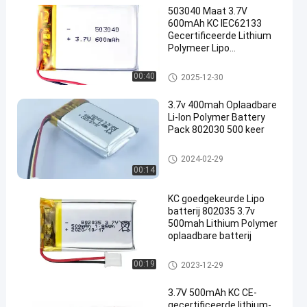
503040 Maat 3.7V
600mAh KC IEC62133
Gecertificeerde Lithium
Polymeer Lipo
Oplaadbare Batterijpack
Navulbaar Batterijpak
00:40
2025-12-30
3.7v 400mah Oplaadbare
Li-Ion Polymer Battery
Pack 802030 500 keer
De Batterijpak van het lithiump
2024-02-29
olymeer
00:14
KC goedgekeurde Lipo
batterij 802035 3.7v
500mah Lithium Polymer
oplaadbare batterij
De Batterijpak van het lithiump
00:19
2023-12-29
olymeer
3.7V 500mAh KC CE-
gecertificeerde lithium-