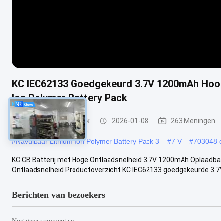
KC IEC62133 Goedgekeurd 3.7V 1200mAh Hoog
Ion Polymer Battery Pack
Navulbaar Batterijpak
2026-01-08
263 Meningen
#
Navulbaar Lithium Ion Polymer Battery Pack 3
#
7 V
#
703048 d
KC CB Batterij met Hoge Ontlaadsnelheid 3.7V 1200mAh Oplaadba
Ontlaadsnelheid Productoverzicht KC IEC62133 goedgekeurde 3.7
Berichten van bezoekers
Nog geen commentaar