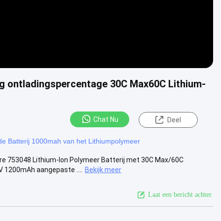
 ontladingspercentage 30C Max60C Lithium-
Chat Nu
Deel
e Batterij 1000mah van het Lithiumpolymeer
re 753048 Lithium-Ion Polymeer Batterij met 30C Max/60C
V 1200mAh aangepaste ....
Bekijk meer
Laat een bericht achter.